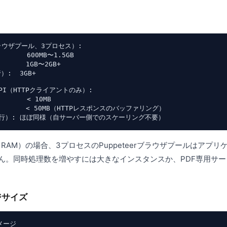
ブラウザプール、3プロセス）:

     600MB〜1.5GB

      1GB〜2GB+

:  3GB+

PI（HTTPクライアントのみ）:

     < 10MB

        < 50MB（HTTPレスポンスのバッファリング）

4GB RAM）の場合、3プロセスのPuppeteerブラウザプールはアプ
せん。同時処理数を増やすには大きなインスタンスか、PDF専用サ
ジサイズ
メージ
