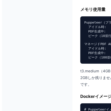
メモリ使用量
Puppeteer（
  アイドル時:    
  PDF生成中:   
  ピーク（10並行）
マネージドPDF A
  アイドル時:    
  PDF生成中: 
t3.medium（
2GBしか残りま
です。
Dockerイメー
# Puppeteerイ