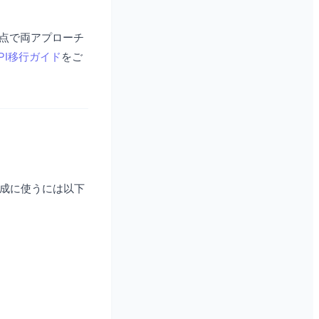
点で両アプローチ
 API移行ガイド
をご
DF生成に使うには以下