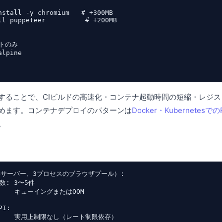
nstall -y chromium   # +300MB

ll puppeteer          # +200MB

トのみ

lpine

することで、CIビルドの高速化・コンテナ起動時間の短縮・レジ
めます。コンテナデプロイのパターンは
Docker・Kubernetesで
。
2GBサーバー、3プロセスのブラウザプール）:

: 3〜5件

    キューイングまたはOOM

I:

     実用上制限なし（レート制限依存）
