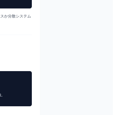
タンスか分散システム
。
