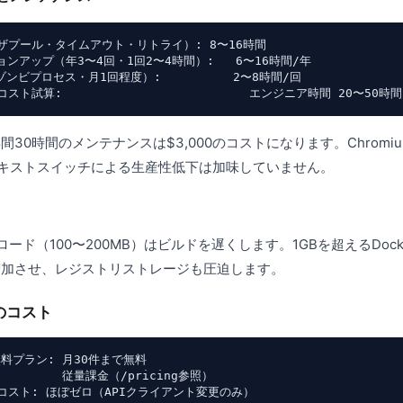
プール・タイムアウト・リトライ）: 8〜16時間

ジョンアップ（年3〜4回・1回2〜4時間）:   6〜16時間/年

ンビプロセス・月1回程度）:          2〜8時間/回

年間30時間のメンテナンスは$3,000のコストになります。Chrom
キストスイッチによる生産性低下は加味していません。
ンロード（100〜200MB）はビルドを遅くします。1GBを超えるDoc
増加させ、レジストリストレージも圧迫します。
のコスト
 無料プラン: 月30件まで無料

        従量課金（/pricing参照）
