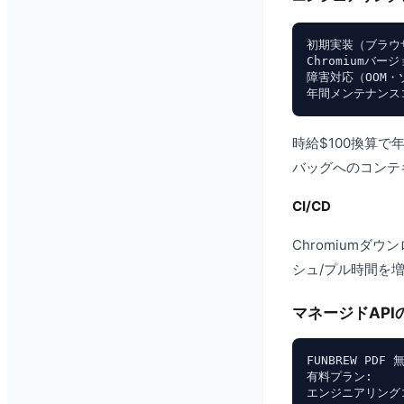
初期実装（ブラウザ
Chromiumバー
障害対応（OOM・ゾ
時給$100換算で
バッグへのコンテ
CI/CD
Chromiumダウ
シュ/プル時間を
マネージドAPI
FUNBREW PDF
有料プラン:     