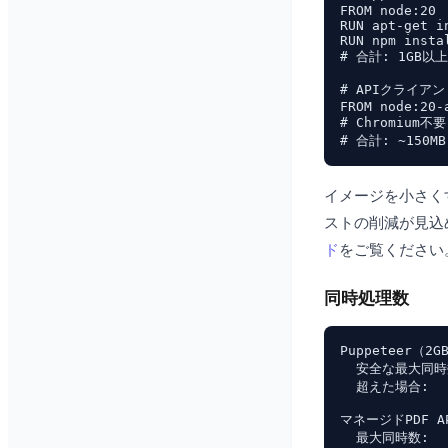
FROM node:20

RUN apt-get i
RUN npm insta
# 合計: 1GB以上

# APIクライアン
FROM node:20-a
# Chromium不要

イメージを小さく
ストの削減が見込
ド
をご覧ください
同時処理数
Puppeteer（
  安全な最大同時数
  超えた場合:  
マネージドPDF AP
  最大同時数: 