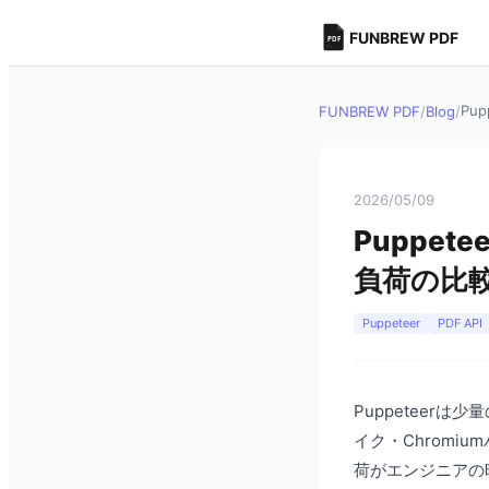
FUNBREW PDF
Pu
FUNBREW PDF
/
Blog
/
2026/05/09
Puppet
負荷の比
Puppeteer
PDF API
Puppeteer
イク・Chrom
荷がエンジニアの