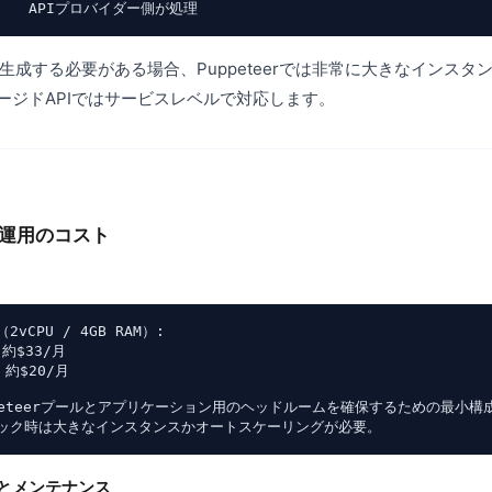
時生成する必要がある場合、Puppeteerでは非常に大きなインス
ージドAPIではサービスレベルで対応します。
自前運用のコスト
（2vCPU / 4GB RAM）:

約$33/月

約$20/月

peteerプールとアプリケーション用のヘッドルームを確保するための最小構成
とメンテナンス