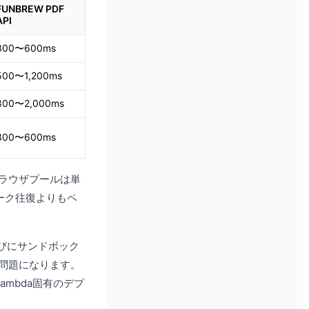
FUNBREW PDF
API
300〜600ms
500〜1,200ms
800〜2,000ms
300〜600ms
ブラウザプールは単
ーク往復よりもペ
トのたびにサンドボック
に問題になります。
mbda固有のデプ