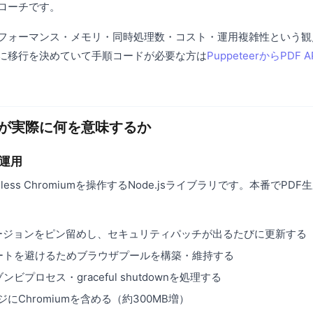
ローチです。
フォーマンス・メモリ・同時処理数・コスト・運用複雑性という観
に移行を決めていて手順コードが必要な方は
PuppeteerからPDF
が実際に何を意味するか
前運用
eadless Chromiumを操作するNode.jsライブラリです。本番でP
mバージョンをピン留めし、セキュリティパッチが出るたびに更新する
ートを避けるためブラウザプールを構築・維持する
ビプロセス・graceful shutdownを処理する
ージにChromiumを含める（約300MB増）