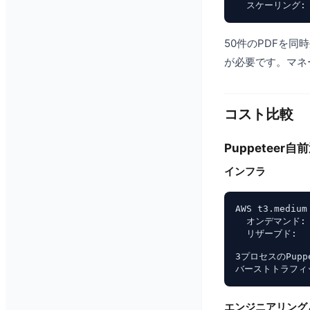
50件のPDFを同
が必要です。マネ
コスト比較
Puppeteer
インフラ
AWS t3.medium
  オンデマンド: 
  リザーブド:   
3プロセスのPup
エンジニアリング