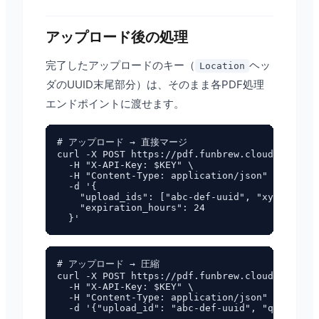
アップロード後の処理
完了したアップロードのキー（
ヘッ
Location
ダのUUID末尾部分）は、そのまま各PDF処理
エンドポイントに渡せます。
# アップロード → 直接マージ

curl -X POST https://pdf.funbrew.cloud/api/pdf
  -H "X-API-Key: $KEY" \

  -H "Content-Type: application/json" \

  -d '{

    "upload_ids": ["abc-def-uuid", "xyz-uvw-uu
    "expiration_hours": 24

# アップロード → 圧縮

curl -X POST https://pdf.funbrew.cloud/api/pdf
  -H "X-API-Key: $KEY" \

  -H "Content-Type: application/json" \
