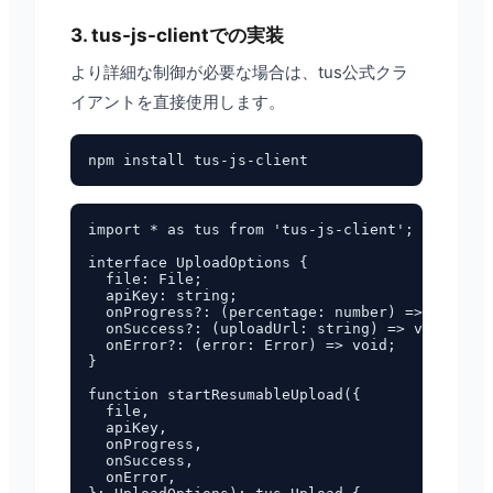
3. tus-js-clientでの実装
より詳細な制御が必要な場合は、tus公式クラ
イアントを直接使用します。
import * as tus from 'tus-js-client';

interface UploadOptions {

  file: File;

  apiKey: string;

  onProgress?: (percentage: number) => void;

  onSuccess?: (uploadUrl: string) => void;

  onError?: (error: Error) => void;

}

function startResumableUpload({

  file,

  apiKey,

  onProgress,

  onSuccess,

  onError,
