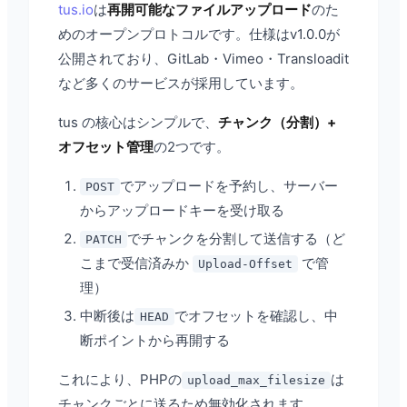
tus.io
は
再開可能なファイルアップロード
のた
めのオープンプロトコルです。仕様はv1.0.0が
公開されており、GitLab・Vimeo・Transloadit
など多くのサービスが採用しています。
tus の核心はシンプルで、
チャンク（分割）+
オフセット管理
の2つです。
でアップロードを予約し、サーバー
POST
からアップロードキーを受け取る
でチャンクを分割して送信する（ど
PATCH
こまで受信済みか
で管
Upload-Offset
理）
中断後は
でオフセットを確認し、中
HEAD
断ポイントから再開する
これにより、PHPの
は
upload_max_filesize
チャンクごとに送るため無効化されます。