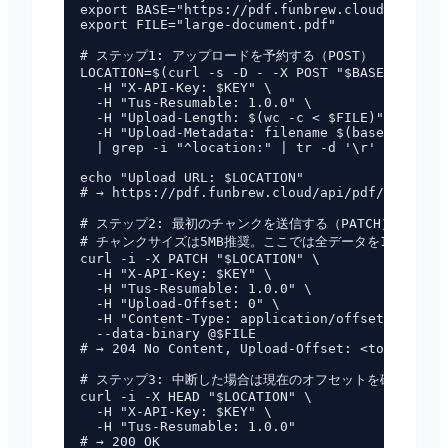
export BASE="https://pdf.funbrew.cloud"

export FILE="large-document.pdf"

# ステップ1: アップロードを予約する（POST）

LOCATION=$(curl -s -D - -X POST "$BASE/api/pdf
  -H "X-API-Key: $KEY" \

  -H "Tus-Resumable: 1.0.0" \

  -H "Upload-Length: $(wc -c < $FILE)" \

  -H "Upload-Metadata: filename $(basename $FI
  | grep -i "^location:" | tr -d '\r' | awk '{
echo "Upload URL: $LOCATION"

# → https://pdf.funbrew.cloud/api/pdf/uploads/
# ステップ2: 最初のチャンクを送信する（PATCH）

# チャンクサイズは5MB推奨。ここでは全データを1チャンクで
curl -i -X PATCH "$LOCATION" \

  -H "X-API-Key: $KEY" \

  -H "Tus-Resumable: 1.0.0" \

  -H "Upload-Offset: 0" \

  -H "Content-Type: application/offset+octet-s
  --data-binary @$FILE

# → 204 No Content, Upload-Offset: <total_byte
# ステップ3: 中断した場合は現在のオフセットを確認する（HE
curl -i -X HEAD "$LOCATION" \

  -H "X-API-Key: $KEY" \

  -H "Tus-Resumable: 1.0.0"

# → 200 OK
