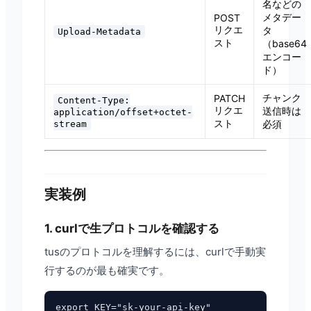
名などの
メタデー
POST
リクエ
タ
Upload-Metadata
スト
（base64
エンコー
ド）
チャンク
PATCH
Content-Type:
リクエ
送信時は
application/offset+octet-
スト
必須
stream
実装例
1. curlで生プロトコルを確認する
tusのプロトコルを理解するには、curlで手動実
行するのが最も確実です。
export KEY="sk-your-api-key"
