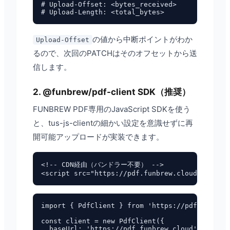
# Upload-Offset: <bytes_received>

の値から中断ポイントがわか
Upload-Offset
るので、次回のPATCHはそのオフセットから送
信します。
2. @funbrew/pdf-client SDK（推奨）
FUNBREW PDF専用のJavaScript SDKを使う
と、tus-js-clientの細かい設定を意識せずに再
開可能アップロードが実装できます。
<!-- CDN経由（バンドラー不要） -->

import { PdfClient } from 'https://pdf.funbrew
const client = new PdfClient({

  baseUrl: 'https://pdf.funbrew.cloud',
