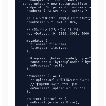
}: UploadOptions): tus.Upload {

  const upload = new tus.Upload(file, {

    endpoint: 'https://pdf.funbrew.cloud/api/p
    headers: { 'X-API-Key': apiKey },

    // チャンクサイズ: 5MB推奨（モバイルでは2MBが安定
    chunkSize: 5 * 1024 * 1024,

    // 指数バックオフリトライ（ミリ秒）

    retryDelays: [0, 1000, 3000, 5000, 10000],

    metadata: {

      filename: file.name,

      filetype: file.type,

    },

    onProgress: (bytesUploaded, bytesTotal) =>
      const pct = (bytesUploaded / bytesTotal)
      onProgress?.(pct);

    },

    onSuccess: () => {

      // upload.url に完了済みアップロードのURLが入
      // 末尾のUUIDがアップロードキー

      onSuccess?.(upload.url ?? '');

    },

    onError: (error) => {

      onError?.(error as Error);

    },
