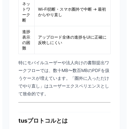
ネッ
トワ
Wi-Fi切断・スマホ圏外で中断 → 最初
ーク
からやり直し
断
進捗
表示
アップロード全体の進捗をUIに正確に
の困
反映しにくい
難
特にモバイルユーザーや法人向けの書類提出ワ
ークフローでは、数十MB〜数百MBのPDFを扱
うケースが増えています。「圏外に入っただけ
でやり直し」はユーザーエクスペリエンスとし
て致命的です。
tusプロトコルとは