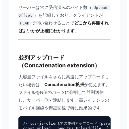
サーバーは常に受信済みのバイト数（
Upload-
）を記録しており、クライアントが
Offset
で問い合わせることで
どこから再開すれ
HEAD
ばよいかが正確にわかります
。
並列アップロード
（Concatenation extension）
大容量ファイルをさらに高速にアップロードし
たい場合は、
Concatenation拡張
が使えます。
ファイルをN個のパーツに分割して並列送信
し、サーバー側で連結します。高レイテンシの
モバイル回線や衛星回線で特に効果的です。
// tus-js-clientでの並列アップロード（parallelUpl
const upload = new tus.Upload(file, {
