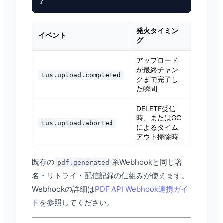
発火タイミン
イベント
グ
アップロード
が最終チャン
tus.upload.completed
クまで完了し
た瞬間
DELETE受信
時、またはGC
tus.upload.aborted
によるタイム
アウト掃除時
既存の
系Webhookと同じ署
pdf.generated
名・リトライ・配信記録の仕組みが使えます。
Webhookの詳細は
PDF API Webhook連携ガイ
ド
を参照してください。