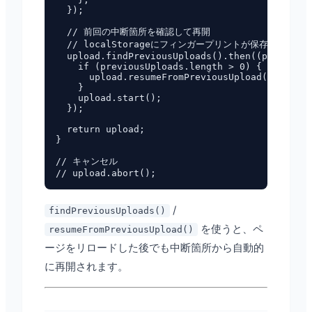
  });

  // 前回の中断箇所を確認して再開

  // localStorageにフィンガープリントが保存される
  upload.findPreviousUploads().then((previousU
    if (previousUploads.length > 0) {

      upload.resumeFromPreviousUpload(previous
    }

    upload.start();

  });

  return upload;

}

// キャンセル

/
findPreviousUploads()
を使うと、ペ
resumeFromPreviousUpload()
ージをリロードした後でも中断箇所から自動的
に再開されます。