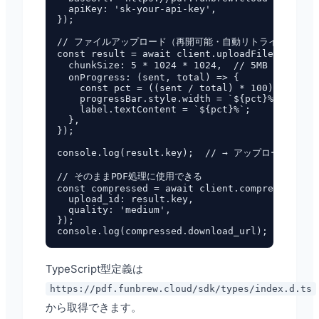
  apiKey: 'sk-your-api-key',

});

// ファイルアップロード（再開可能・自動リトライ付き）

const result = await client.uploadFile(file, {

  chunkSize: 5 * 1024 * 1024,  // 5MB チャンク

  onProgress: (sent, total) => {

    const pct = ((sent / total) * 100).toFixed
    progressBar.style.width = `${pct}%`;

    label.textContent = `${pct}%`;

  },

});

console.log(result.key);  // → アップロードキー（U
// そのままPDF処理に使用できる

const compressed = await client.compress({

  upload_id: result.key,

  quality: 'medium',

});

TypeScript型定義は
https://pdf.funbrew.cloud/sdk/types/index.d.ts
から取得できます。