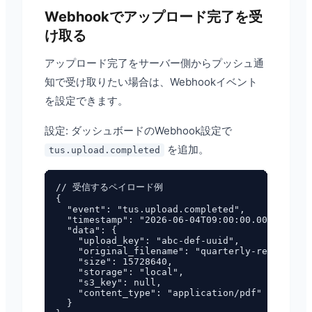
Webhookでアップロード完了を受
け取る
アップロード完了をサーバー側からプッシュ通
知で受け取りたい場合は、Webhookイベント
を設定できます。
設定: ダッシュボードのWebhook設定で
を追加。
tus.upload.completed
// 受信するペイロード例

{

  "event": "tus.upload.completed",

  "timestamp": "2026-06-04T09:00:00.000Z",

  "data": {

    "upload_key": "abc-def-uuid",

    "original_filename": "quarterly-report.pdf
    "size": 15728640,

    "storage": "local",

    "s3_key": null,

    "content_type": "application/pdf"

  }
