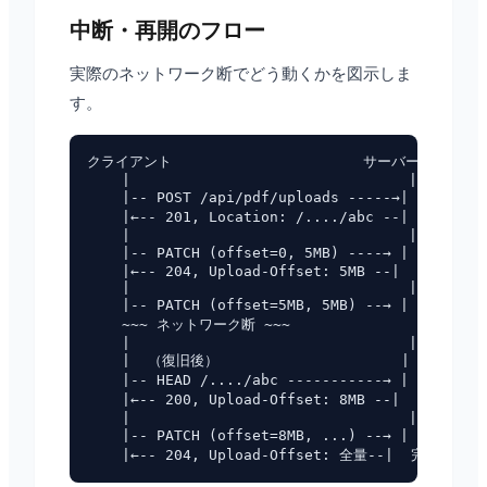
中断・再開のフロー
実際のネットワーク断でどう動くかを図示しま
す。
クライアント                      サーバー

    |                                |

    |-- POST /api/pdf/uploads -----→|  アップ
    |←-- 201, Location: /..../abc --|  uploa
    |                                |

    |-- PATCH (offset=0, 5MB) ----→ |  チャンク
    |←-- 204, Upload-Offset: 5MB --|

    |                                |

    |-- PATCH (offset=5MB, 5MB) --→ |  チャンク
    ~~~ ネットワーク断 ~~~

    |                                |

    |  （復旧後）                     |

    |-- HEAD /..../abc -----------→ |  オフセ
    |←-- 200, Upload-Offset: 8MB --|  8MBま
    |                                |

    |-- PATCH (offset=8MB, ...) --→ |  8MB地