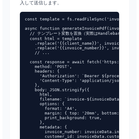
入して送信します。
const template = fs.readFileSync('invoice-temp
async function generateInvoicePdf(invoiceData)
  // テンプレート変数を置換（実際はHandlebarsやEJS
  const html = template

    .replace('{{client_name}}', invoiceData.cl
    .replace('{{invoice_number}}', invoiceData
    // ...

  const response = await fetch('https://pdf.fu
    method: 'POST',

    headers: {

      'Authorization': `Bearer ${process.env.F
      'Content-Type': 'application/json',

    },

    body: JSON.stringify({

      html,

      filename: `invoice-${invoiceData.invoice
      options: {

        format: 'A4',

        margin: { top: '20mm', bottom: '20mm',
        print_background: true,

      },

      metadata: {

        invoice_number: invoiceData.invoiceNum
        customer_id: invoiceData.customerId,
