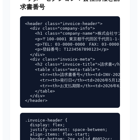
求書番号
<header class="invoice-header">

  <div class="company-info">

    <h1 class="company-name">株式会社サンプル</h1>
    <p>〒100-0001 東京都千代田区千代田1-1-1</p>

    <p>TEL: 03-0000-0000　FAX: 03-0000-0001</p>
    <p>登録番号: T1234567890123</p>

  </div>

  <div class="invoice-meta">

    <h2 class="invoice-title">請求書</h2>

    <table class="meta-table">

      <tr><th>請求書番号</th><td>INV-2026-0042</t
      <tr><th>発行日</th><td>2026年5月12日</td></
      <tr><th>お支払期限</th><td>2026年6月30日</td
    </table>

  </div>

.invoice-header {

  display: flex;

  justify-content: space-between;

  align-items: flex-start;

  border-bottom: 2px solid #0052cc;
