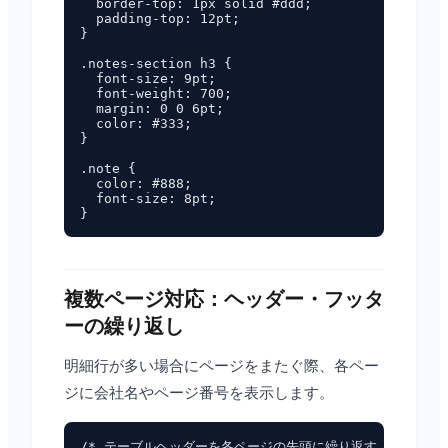
  border-top: 1px solid #ddd;

  padding-top: 12pt;

}

.notes-section h3 {

  font-size: 9pt;

  font-weight: 700;

  margin: 0 0 6pt;

  color: #333;

}

.note {

  color: #888;

  font-size: 8pt;

複数ページ対応：ヘッダー・フッタ
ーの繰り返し
明細行が多い場合にページをまたぐ際、各ペー
ジに会社名やページ番号を表示します。
/* テーブルヘッダーを各ページの先頭に繰り返す */
