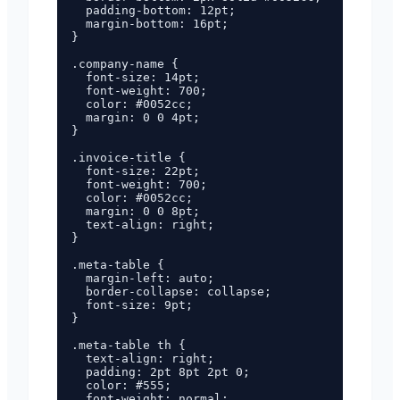
  padding-bottom: 12pt;

  margin-bottom: 16pt;

}

.company-name {

  font-size: 14pt;

  font-weight: 700;

  color: #0052cc;

  margin: 0 0 4pt;

}

.invoice-title {

  font-size: 22pt;

  font-weight: 700;

  color: #0052cc;

  margin: 0 0 8pt;

  text-align: right;

}

.meta-table {

  margin-left: auto;

  border-collapse: collapse;

  font-size: 9pt;

}

.meta-table th {

  text-align: right;

  padding: 2pt 8pt 2pt 0;

  color: #555;

  font-weight: normal;
