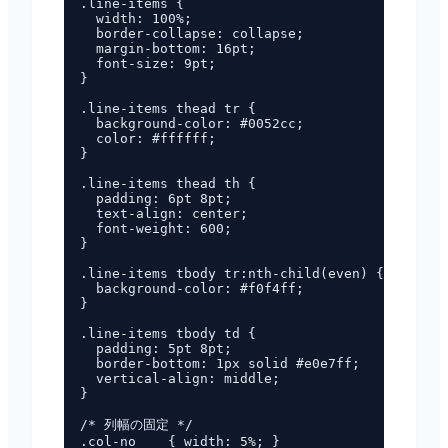
.line-items {

  width: 100%;

  border-collapse: collapse;

  margin-bottom: 16pt;

  font-size: 9pt;

}

.line-items thead tr {

  background-color: #0052cc;

  color: #ffffff;

}

.line-items thead th {

  padding: 6pt 8pt;

  text-align: center;

  font-weight: 600;

}

.line-items tbody tr:nth-child(even) {

  background-color: #f0f4ff;

}

.line-items tbody td {

  padding: 5pt 8pt;

  border-bottom: 1px solid #e0e7ff;

  vertical-align: middle;

}

/* 列幅の固定 */

.col-no    { width: 5%; }
