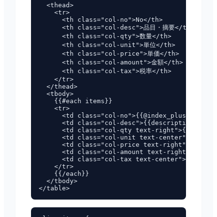
  <thead>

    <tr>

      <th class="col-no">No</th>

      <th class="col-desc">品目・摘要</th>

      <th class="col-qty">数量</th>

      <th class="col-unit">単位</th>

      <th class="col-price">単価</th>

      <th class="col-amount">金額</th>

      <th class="col-tax">税率</th>

    </tr>

  </thead>

  <tbody>

    {{#each items}}

    <tr>

      <td class="col-no">{{@index_plus_1}}</td
      <td class="col-desc">{{description}}</td
      <td class="col-qty text-right">{{quantit
      <td class="col-unit text-center">{{unit}
      <td class="col-price text-right">{{unit_
      <td class="col-amount text-right">{{amou
      <td class="col-tax text-center">{{tax_ra
    </tr>

    {{/each}}

  </tbody>
