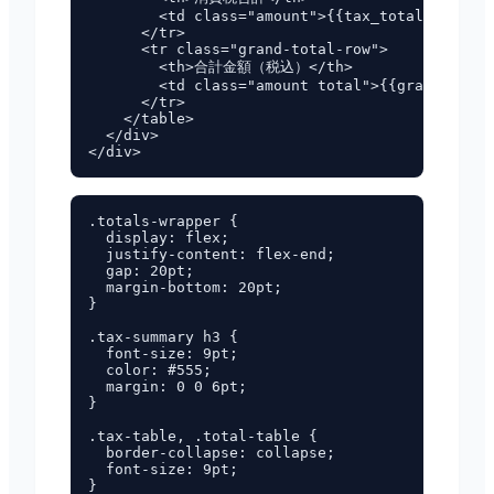
        <td class="amount">{{tax_total_formatt
      </tr>

      <tr class="grand-total-row">

        <th>合計金額（税込）</th>

        <td class="amount total">{{grand_total
      </tr>

    </table>

  </div>

.totals-wrapper {

  display: flex;

  justify-content: flex-end;

  gap: 20pt;

  margin-bottom: 20pt;

}

.tax-summary h3 {

  font-size: 9pt;

  color: #555;

  margin: 0 0 6pt;

}

.tax-table, .total-table {

  border-collapse: collapse;

  font-size: 9pt;

}
