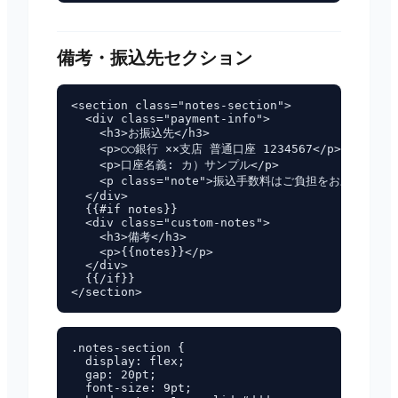
備考・振込先セクション
<section class="notes-section">

  <div class="payment-info">

    <h3>お振込先</h3>

    <p>○○銀行 ××支店 普通口座 1234567</p>

    <p>口座名義: カ）サンプル</p>

    <p class="note">振込手数料はご負担をお願いいたし
  </div>

  {{#if notes}}

  <div class="custom-notes">

    <h3>備考</h3>

    <p>{{notes}}</p>

  </div>

  {{/if}}

.notes-section {

  display: flex;

  gap: 20pt;

  font-size: 9pt;
