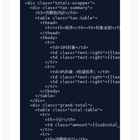
<div class="totals-wrapper">

  <div class="tax-summary">

    <h3>消費税内訳</h3>

    <table class="tax-table">

      <thead>

        <tr><th>税率</th><th>対象金額</th><th>消
      </thead>

      <tbody>

        <tr>

          <td>10%対象</td>

          <td class="text-right">{{tax10_base_
          <td class="text-right">{{tax10_amoun
        </tr>

        <tr>

          <td>8%対象（軽減税率）</td>

          <td class="text-right">{{tax8_base_f
          <td class="text-right">{{tax8_amount
        </tr>

      </tbody>

    </table>

  </div>

  <div class="grand-total">

    <table class="total-table">

      <tr>

        <th>小計</th>

        <td class="amount">{{subtotal_formatte
      </tr>

      <tr>

        <th>消費税合計</th>
