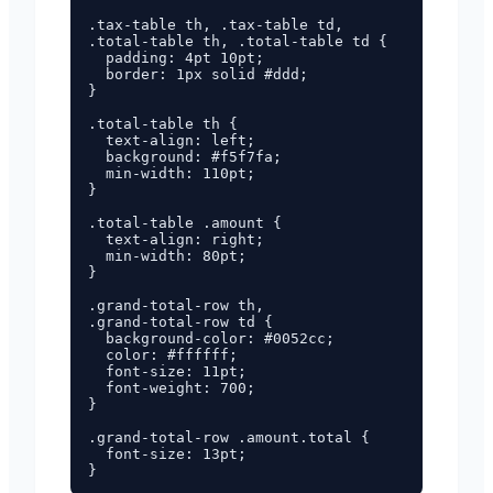
.tax-table th, .tax-table td,

.total-table th, .total-table td {

  padding: 4pt 10pt;

  border: 1px solid #ddd;

}

.total-table th {

  text-align: left;

  background: #f5f7fa;

  min-width: 110pt;

}

.total-table .amount {

  text-align: right;

  min-width: 80pt;

}

.grand-total-row th,

.grand-total-row td {

  background-color: #0052cc;

  color: #ffffff;

  font-size: 11pt;

  font-weight: 700;

}

.grand-total-row .amount.total {

  font-size: 13pt;
