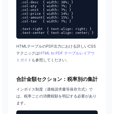
.col-desc  { width: 38%; }

.col-qty   { width: 7%; }

.col-unit  { width: 7%; }

.col-price { width: 14%; }

.col-amount{ width: 15%; }

.col-tax   { width: 7%; }

.text-right  { text-align: right; }

HTMLテーブルのPDF出力における詳しいCSS
テクニックは
HTML to PDF テーブルレイアウ
トガイド
も参照してください。
合計金額セクション：税率別の集計
インボイス制度（適格請求書等保存方式）で
は、税率ごとの消費税額を明記する必要があり
ます。