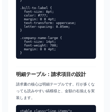
}

.bill-to-label {

  font-size: 8pt;

  color: #777;

  margin: 0 0 4pt;

  text-transform: uppercase;

  letter-spacing: 0.05em;

}

.company-name-large {

  font-size: 14pt;

  font-weight: 700;

  margin: 0 0 4pt;

明細テーブル：請求項目の設計
請求書の核心は明細テーブルです。行が多くな
っても読みやすい縞模様と、金額の右揃えを実
装します。
<table class="line-items">
