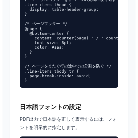
.line-items thead {

  display: table-header-group;

}

/* ページフッター */

@page {

  @bottom-center {

    content: counter(page) " / " counter(pages
    font-size: 8pt;

    color: #aaa;

  }

}

/* ページをまたぐ行の途中での分割を防ぐ */

.line-items tbody tr {

  page-break-inside: avoid;

日本語フォントの設定
PDF出力で日本語を正しく表示するには、フォ
ントを明示的に指定します。