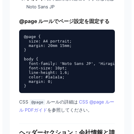
Noto Sans JP
@page ルールでページ設定を固定する
@page {

  size: A4 portrait;

  margin: 20mm 15mm;

}

body {

  font-family: 'Noto Sans JP', 'Hiragino Kaku 
  font-size: 10pt;

  line-height: 1.6;

  color: #1a1a1a;

  margin: 0;

CSS
ルールの詳細は
CSS @page ルー
@page
ル PDFガイド
を参照してください。
ヘッダーセクション：会社情報と請