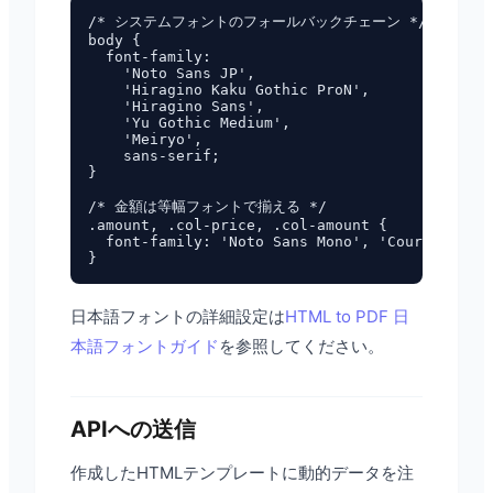
/* システムフォントのフォールバックチェーン */

body {

  font-family:

    'Noto Sans JP',

    'Hiragino Kaku Gothic ProN',

    'Hiragino Sans',

    'Yu Gothic Medium',

    'Meiryo',

    sans-serif;

}

/* 金額は等幅フォントで揃える */

.amount, .col-price, .col-amount {

  font-family: 'Noto Sans Mono', 'Courier New'
日本語フォントの詳細設定は
HTML to PDF 日
本語フォントガイド
を参照してください。
APIへの送信
作成したHTMLテンプレートに動的データを注