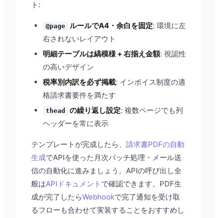
ト:
ルールでA4・余白を固定
: 環境に左
@page
右されないレイアウト
明細テーブルは縞模様 + 右揃え金額
: 視認性
の高いデザイン
税率別内訳を必ず掲載
: インボイス制度の適
格請求書要件を満たす
の繰り返し設定
: 複数ページでも列
thead
ヘッダーを常に表示
テンプレートが完成したら、
請求書PDFの自動
生成
でAPIを使った月次バッチ処理・メール送
信の自動化に進みましょう。APIの呼び出し全
般は
APIドキュメント
で確認できます。PDF生
成が完了したら
Webhook
で完了通知を受け取
るフローも合わせて実装することをおすすめし