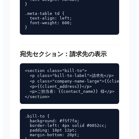
}

.meta-table td {

  text-align: left;

  font-weight: 600;

宛先セクション：請求先の表示
<section class="bill-to">

  <p class="bill-to-label">請求先</p>

  <p class="company-name-large">{{client_name
  <p>{{client_address}}</p>

  <p>ご担当者: {{contact_name}} 様</p>

.bill-to {

  background: #f5f7fa;

  border-left: 4px solid #0052cc;

  padding: 10pt 12pt;

  margin-bottom: 20pt;
