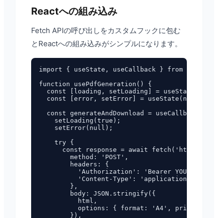
Reactへの組み込み
Fetch APIの呼び出しをカスタムフックに包む
とReactへの組み込みがシンプルになります。
import { useState, useCallback } from 'react';

function usePdfGeneration() {

  const [loading, setLoading] = useState(false
  const [error, setError] = useState(null);

  const generateAndDownload = useCallback(asyn
    setLoading(true);

    setError(null);

    try {

      const response = await fetch('https://pd
        method: 'POST',

        headers: {

          'Authorization': 'Bearer YOUR_API_KE
          'Content-Type': 'application/json',

        },

        body: JSON.stringify({

          html,

          options: { format: 'A4', printBackgr
        }),
