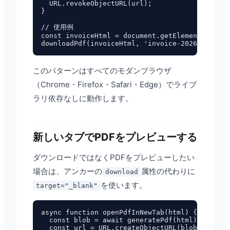
  URL.revokeObjectURL(url);

}

// 使用例

const invoiceHtml = document.getElementById('i
このパターンはすべてのモダンブラウザ
（Chrome・Firefox・Safari・Edge）でライブ
ラリ依存なしに動作します。
新しいタブでPDFをプレビューする
ダウンロードではなくPDFをプレビューしたい
場合は、アンカーの
属性の代わりに
download
を使います。
target="_blank"
async function openPdfInNewTab(html) {

  const blob = await generatePdf(html);

  const url = URL.createObjectURL(blob);
