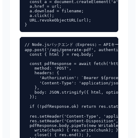
  const a = document.createElement('a');

  a.href = url;

  a.download = filename;

  a.click();

  URL.revokeObjectURL(url);

// Node.jsバックエンド（Express）— APIキーをサーバ
app.post('/api/generate-pdf', authenticateUser
  const { html } = req.body;

  const pdfResponse = await fetch('https://pdf
    method: 'POST',

    headers: {

      'Authorization': `Bearer ${process.en
      'Content-Type': 'application/json',

    },

    body: JSON.stringify({ html, options: { fo
  });

  if (!pdfResponse.ok) return res.status(50
  res.setHeader('Content-Type', 'application/p
  res.setHeader('Content-Disposition', 'attach
  pdfResponse.body.pipeTo(new WritableStream({

    write(chunk) { res.write(chunk); },

    close() { res.end(); },
