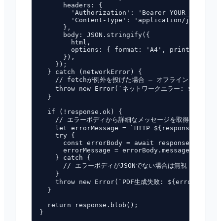
      headers: {

        'Authorization': 'Bearer YOUR_API_KEY'
        'Content-Type': 'application/json',

      },

      body: JSON.stringify({

        html,

        options: { format: 'A4', printBackgrou
      }),

    });

  } catch (networkError) {

    // fetchが例外を投げた場合 — オフライン・DNS障害・
    throw new Error(`ネットワークエラー: ${networkE
  }

  if (!response.ok) {

    // エラーボディから詳細なメッセージを取得

    let errorMessage = `HTTP ${response.status
    try {

      const errorBody = await response.json();

      errorMessage = errorBody.message || erro
    } catch {

      // エラーボディがJSONでない場合は無視

    }

    throw new Error(`PDF生成失敗: ${errorMessage
  }

  return response.blob();
