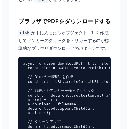
ブラウザでPDFをダウンロードする
が手に入ったらオブジェクトURLを作成
Blob
してアンカーのクリックをトリガーするのが標
準的なブラウザダウンロードのパターンです。
async function downloadPdf(html, filename = 'd
  const blob = await generatePdf(html);

  // Blobの一時URLを作成

  const url = URL.createObjectURL(blob);

  // 非表示のアンカーを作ってクリック

  const a = document.createElement('a');

  a.href = url;

  a.download = filename;

  document.body.appendChild(a);

  a.click();

  // クリーンアップ

  document.body.removeChild(a);
