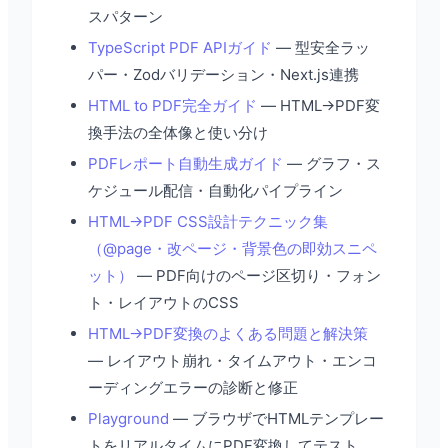
スパターン
TypeScript PDF APIガイド
— 型安全ラッ
パー・Zodバリデーション・Next.js連携
HTML to PDF完全ガイド
— HTML→PDF変
換手法の全体像と使い分け
PDFレポート自動生成ガイド
— グラフ・ス
ケジュール配信・自動化パイプライン
HTML→PDF CSS設計テクニック集
（@page・改ページ・背景色の即効スニペ
ット）
— PDF向けのページ区切り・フォン
ト・レイアウトのCSS
HTML→PDF変換のよくある問題と解決策
— レイアウト崩れ・タイムアウト・エンコ
ーディングエラーの診断と修正
Playground
— ブラウザでHTMLテンプレー
トをリアルタイムにPDF変換してテスト