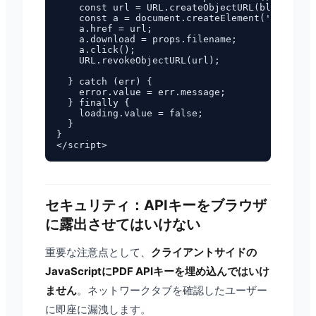
    const url = URL.createObjectURL(blob);

    const a = document.createElement('a');

    a.href = url;

    a.download = props.filename;

    a.click();

    URL.revokeObjectURL(url);

  } catch (err) {

    error.value = err.message;

  } finally {

    loading.value = false;

  }

}

セキュリティ：APIキーをブラウザ
に露出させてはいけない
重要な注意点として、
クライアントサイドの
JavaScriptにPDF APIキーを埋め込んではいけ
ません
。ネットワークタブを確認したユーザー
に即座に漏洩します。