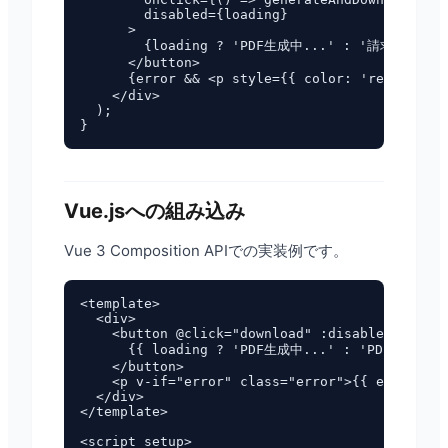
        disabled={loading}

      >

        {loading ? 'PDF生成中...' : '請求書PDF
      </button>

      {error && <p style={{ color: 'red' }}>エ
    </div>

  );

Vue.jsへの組み込み
Vue 3 Composition APIでの実装例です。
<template>

  <div>

    <button @click="download" :disabled="loadi
      {{ loading ? 'PDF生成中...' : 'PDFをダウン
    </button>

    <p v-if="error" class="error">{{ error }}<
  </div>

</template>

<script setup>
