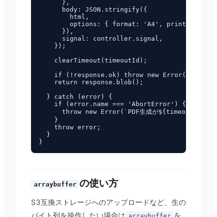
      },

      body: JSON.stringify({

        html,

        options: { format: 'A4', printBackgrou
      }),

      signal: controller.signal,

    });

    clearTimeout(timeoutId);

    if (!response.ok) throw new Error(`HTTP ${
    return response.blob();

  } catch (error) {

    if (error.name === 'AbortError') {

      throw new Error(`PDF生成が${timeoutMs
    }

    throw error;

  }

の使い方
arraybuffer
S3互換ストレージへのアップロードなど、生の
バイト列を操作したい場合は
を
arraybuffer