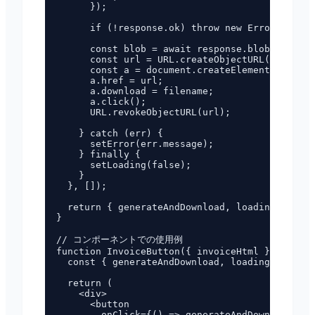
      });

      if (!response.ok) throw new Error(`HTTP 
      const blob = await response.blob();

      const url = URL.createObjectURL(blob);

      const a = document.createElement('a');

      a.href = url;

      a.download = filename;

      a.click();

      URL.revokeObjectURL(url);

    } catch (err) {

      setError(err.message);

    } finally {

      setLoading(false);

    }

  }, []);

  return { generateAndDownload, loading, error
}

// コンポーネントでの使用例

function InvoiceButton({ invoiceHtml }) {

  const { generateAndDownload, loading, error 
  return (

    <div>

      <button

        onClick={() => generateAndDownload(inv