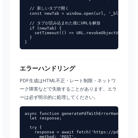
  // 新しいタブで開く

  const newTab = window.open(url, '_blank');

  // タブが読み込まれた後にURLを解放

  if (newTab) {

    setTimeout(() => URL.revokeObjectURL(url),
  }

エラーハンドリング
PDF生成はHTML不正・レート制限・ネットワ
ーク障害などで失敗することがあります。エラ
ーは必ず明示的に処理してください。
async function generatePdfWithErrorHandling(ht
  let response;

  try {

    response = await fetch('https://pdf.funbre
      method: 'POST',
