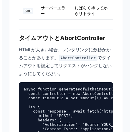
サーバーエラ
しばらく待ってか
500
ー
らリトライ
タイムアウトとAbortController
HTMLが大きい場合、レンダリングに数秒かか
ることがあります。
でタイ
AbortController
ムアウトを設定してリクエストがハングしない
ようにしてください。
async function generatePdfWithTimeout(html, ti
  const controller = new AbortController();

  const timeoutId = setTimeout(() => controlle
  try {

    const response = await fetch('https://pdf.
      method: 'POST',

      headers: {

        'Authorization': 'Bearer YOUR_API_KEY'
        'Content-Type': 'application/json',
