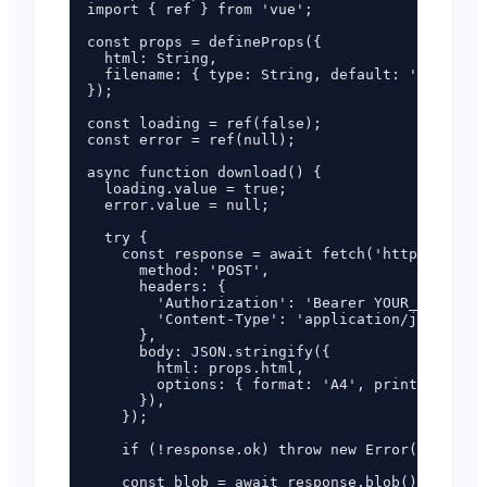
import { ref } from 'vue';

const props = defineProps({

  html: String,

  filename: { type: String, default: 'document
});

const loading = ref(false);

const error = ref(null);

async function download() {

  loading.value = true;

  error.value = null;

  try {

    const response = await fetch('https://pdf.
      method: 'POST',

      headers: {

        'Authorization': 'Bearer YOUR_API_KEY'
        'Content-Type': 'application/json',

      },

      body: JSON.stringify({

        html: props.html,

        options: { format: 'A4', printBackgrou
      }),

    });

    if (!response.ok) throw new Error(`HTTP ${
    const blob = await response.blob();
