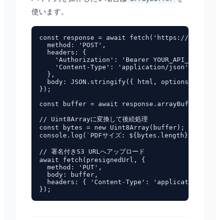
使います。
const response = await fetch('https://pdf.funb
  method: 'POST',

  headers: {

    'Authorization': 'Bearer YOUR_API_KEY',

    'Content-Type': 'application/json',

  },

  body: JSON.stringify({ html, options: { form
});

const buffer = await response.arrayBuffer();

// Uint8Arrayに変換して後続処理

const bytes = new Uint8Array(buffer);

console.log(`PDFサイズ: ${bytes.length} バイト`);
// 署名付きS3 URLへアップロード

await fetch(presignedUrl, {

  method: 'PUT',

  body: buffer,

  headers: { 'Content-Type': 'application/pdf'