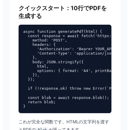
クイックスタート：10行でPDFを
生成する
async function generatePdf(html) {

  const response = await fetch('https://pdf.fu
    method: 'POST',

    headers: {

      'Authorization': 'Bearer YOUR_API_KEY',

      'Content-Type': 'application/json',

    },

    body: JSON.stringify({

      html,

      options: { format: 'A4', printBackground
    }),

  });

  if (!response.ok) throw new Error(`PDF生成に
  const blob = await response.blob();

  return blob;

これが完全な関数です。HTMLの文字列を渡す
とPDFの
が返ってきます。
Blob