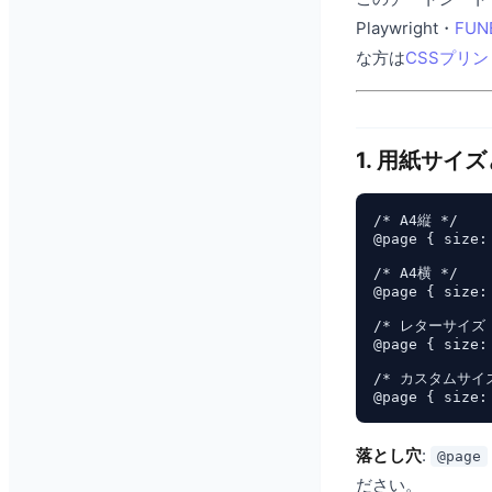
Playwright・
FUN
な方は
CSSプリ
1. 用紙サイ
/* A4縦 */

@page { size: 
/* A4横 */

@page { size:
/* レターサイズ *
@page { size: 
/* カスタムサイズ
落とし穴
:
@page
ださい。