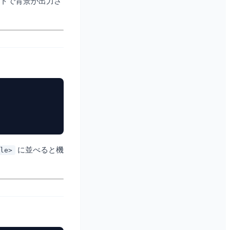
トで背景が出力さ
に並べると機
le>