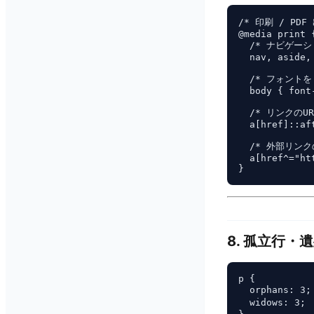
/* 印刷 / PDF
@media print {
  /* ナビゲー
  nav, aside,
  /* フォントを 
  body { font
  /* リンクのU
  a[href]::af
  /* 外部リンク
  a[href^="ht
8. 孤立行・
p {

  orphans: 
  widows: 3