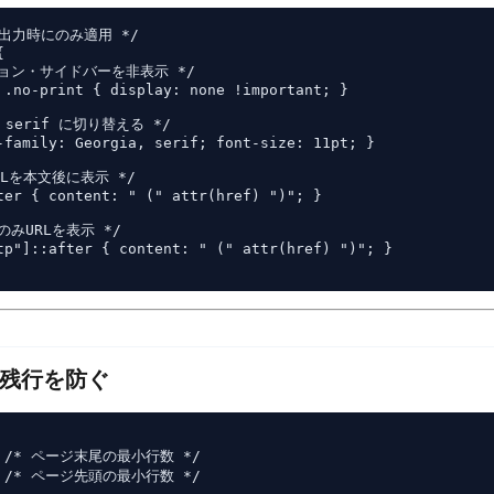
 出力時にのみ適用 */



ション・サイドバーを非表示 */

 .no-print { display: none !important; }

serif に切り替える */

-family: Georgia, serif; font-size: 11pt; }

RLを本文後に表示 */

ter { content: " (" attr(href) ")"; }

のみURLを表示 */

tp"]::after { content: " (" attr(href) ")"; }

遺残行を防ぐ
3; /* ページ末尾の最小行数 */

;  /* ページ先頭の最小行数 */
