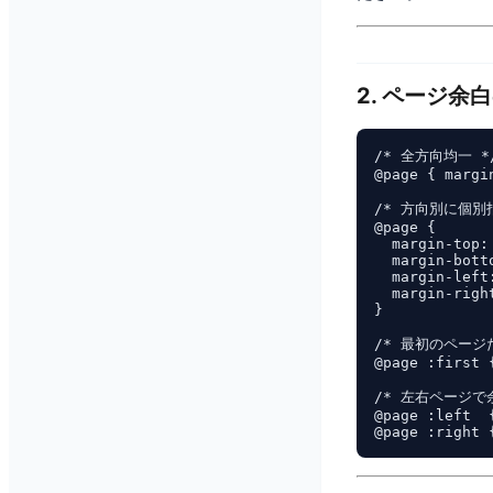
2. ページ余
/* 全方向均一 */
@page { margin
/* 方向別に個別指
@page {

  margin-top: 
  margin-botto
  margin-left:
  margin-right
}

/* 最初のページだ
@page :first {
/* 左右ページで
@page :left  