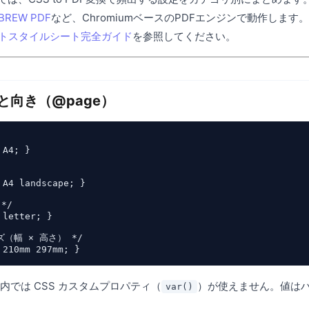
BREW PDF
など、ChromiumベースのPDFエンジンで動作します
ントスタイルシート完全ガイド
を参照してください。
ズと向き（@page）
A4; }

 A4 landscape; }

/

letter; }

（幅 × 高さ） */

内では CSS カスタムプロパティ（
）が使えません。値は
var()