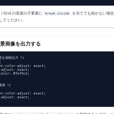
box / Grid の直接の子要素に
を当てても効かない場合
break-inside
してください。
・背景画像を出力する
を強制出力 */



nt-color-adjust: exact;

-adjust: exact;

color: #fef9c3;

用 */

nt-color-adjust: exact;

-adjust: exact;
