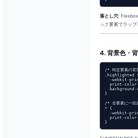
落とし穴
: Flex
ック要素でラップ
4. 背景色
/* 特定要素の背景
.highlighted {
  -webkit-pri
  print-color
  background-
}

/* 全要素に一括適
* {

  -webkit-pri
  print-color