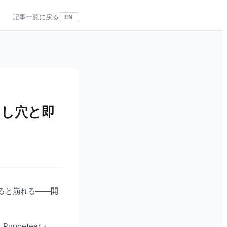
記事一覧に戻る
EN
とし穴と即
なると崩れる――開
ppeteer・