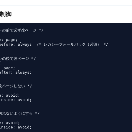
の制御
ンの前で必ず改ページ */

: page;

k-before: always; /* レガシーフォールバック（必須） */

ンの後で改ページ */



 page;

fter: always;

改ページしない */

: avoid;

nside: avoid;

切れないようにする */

: avoid;

nside: avoid;
